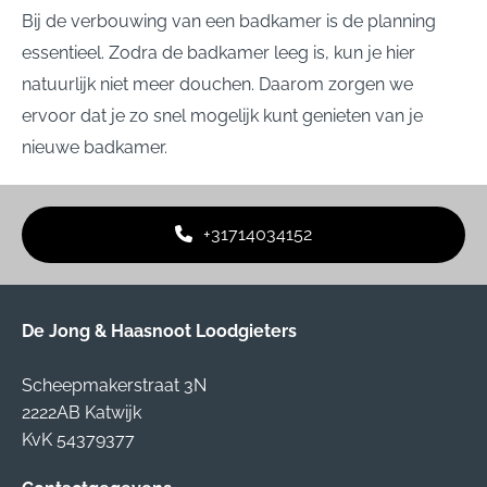
Bij de verbouwing van een badkamer is de planning
essentieel. Zodra de badkamer leeg is, kun je hier
natuurlijk niet meer douchen. Daarom zorgen we
ervoor dat je zo snel mogelijk kunt genieten van je
nieuwe badkamer.
+31714034152
De Jong & Haasnoot Loodgieters
Scheepmakerstraat 3N
2222AB Katwijk
KvK 54379377