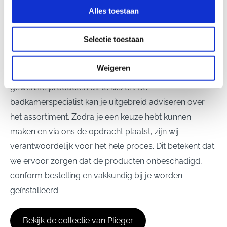
Alles toestaan
ontvangt via ons een offerte met daarop de door jou
uitgekozen producten en de arbeidskosten om alles bij
Selectie toestaan
je thuis aan te leggen. Door de afspraken die we met de
groothandel hebben gemaakt, ontvang je hoge korting.
Weigeren
Je hebt zelf nergens omkijken naar. Je hoeft alleen de
gewenste producten uit te kiezen. De
badkamerspecialist kan je uitgebreid adviseren over
het assortiment. Zodra je een keuze hebt kunnen
maken en via ons de opdracht plaatst, zijn wij
verantwoordelijk voor het hele proces. Dit betekent dat
we ervoor zorgen dat de producten onbeschadigd,
conform bestelling en vakkundig bij je worden
geïnstalleerd.
Bekijk de collectie van Plieger